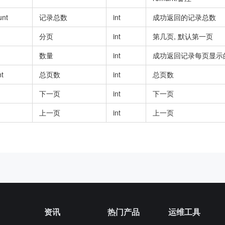
unt
记录总数
int
成功返回的记录总数
分页
int
第几页, 默认第一页
数量
int
成功返回记录每页显示
t
总页数
int
总页数
下一页
int
下一页
上一页
int
上一页
资讯
热门产品
运维工具