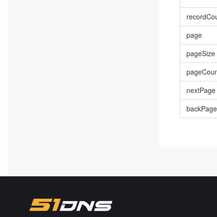
recordCo
page
pageSize
pageCoun
nextPage
backPage