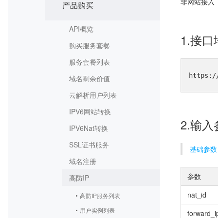
非网站接入
产品购买
API概览
1.接
购买服务套餐
服务套餐列表
https:/
域名剩余价值
云解析用户列表
IPV6网站转换
2.输
IPV6Nat转换
SSL证书服务
基础参数
域名注册
参数
高防IP
nat_id
高防IP服务列表
用户实例列表
forward_i