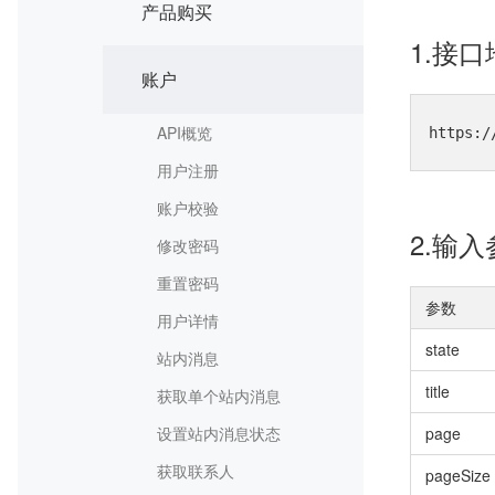
产品购买
1.接
账户
API概览
https:/
用户注册
账户校验
2.输
修改密码
重置密码
参数
用户详情
state
站内消息
title
获取单个站内消息
设置站内消息状态
page
获取联系人
pageSize