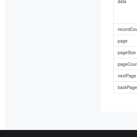
data
recordCo
page
pageSize
pageCoun
nextPage
backPage