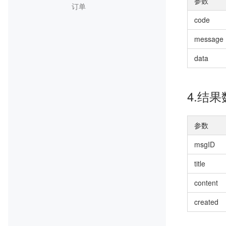
参数
订单
code
message
data
4.结果
参数
msgID
title
content
created