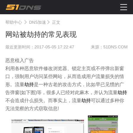
帮助中心
DNS加速
正文
网站被劫持的常见表现
最近更新时间：2017-05-05 17:22:47
来源：51DNS.COM
恶意植入广告
利用各种恶意软件修改浏览器、锁定主页或不停弹出新窗
口，强制用户访问某些网站，从而造成用户流量损失的情
形。流量
劫持
是一种古老的攻击方式，比如早已见惯的广
告弹窗(如下图)等，很多人已经对此麻木，并认为流量
劫持
不会造成什么损失。而事实上，流量
劫持
可以通过多种你
无法觉察的方式窃取信息!