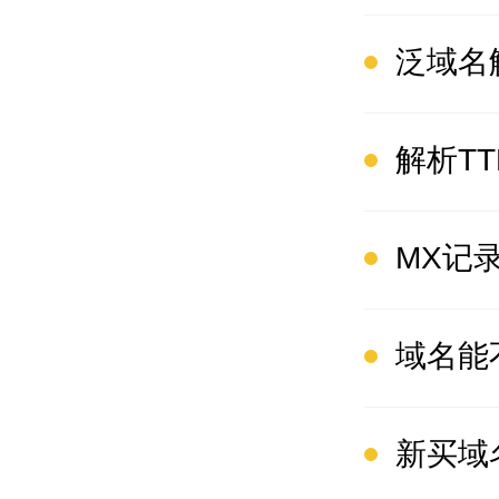
泛域名
解析T
新买域